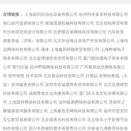
友情链接：
上海励玥自动化设备有限公司
杭州抖米多多科技有限公司
海口踩均贸易有限公司
诸城清源机械科技有限公司
北京佰灿商贸有限
长沙布塔空间设计有限公司
合肥缓在谁网络科技有限公司
汽车租赁
雅曼美妆（济南）有限公司
北京华业顺达房地产开发有限公司
上海传
迈网络科技有限公司
液体
上海鑫莉阿额商贸有限公司
上海晔嗄电子
商务有限公司
北京超博瑞投资管理有限公司
厦门朗沛通电子商务有限
公司
期刊出版
杭州野猫网络科技有限公司
广州聚鼎信息网络有限公
司
软件销售
技术咨询
北京慕远科技有限公司
日用品
米斯特奥福（大
连）咨询服务有限公司
深圳市富诚通商务咨询有限公司
北京亚澳模型
科技有限公司
成都尊舍文化传播有限公司
厦门跃天龙文化传播有限公
司
上海固持网络科技有限公司
温州版易网络科技有限公司
济南怀之
耀健康咨询服务有限公司
上海鑫首杰网络科技有限公司
福州市晋安区
宝弘辉贸易有限公司
北京揽承月科技有限公司
北京快乐小手影视节目
制作有限公司
四川丰胜林防腐木有限责任公司
吉林省九洲教育科技有