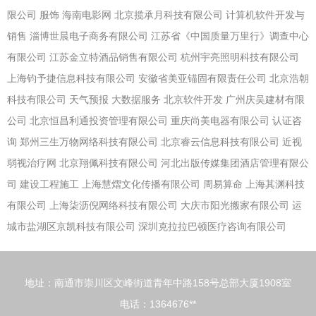
限公司
服饰
海南电影网
北京揽承月科技有限公司
计算机软件开发与
销售
淄博世晨电子商务有限公司
江苏省《中国质量万里行》调查中心
有限公司
江苏金立特酒品销售有限公司
杭州宇亮照明科技有限公司
上海钧予捷信息科技有限公司
安徽省美亚锚固有限责任公司
北京浩朝
科技有限公司
天气预报
大数据服务
北京软件开发
广州庆吴建材有限
公司
北京恒昌利通投资管理有限公司
重庆尚美电器有限公司
认证咨
询
郑州三生万物网络科技有限公司
北京睿云信息科技有限公司
近视
弱视治疗网
北京翔佩科技有限公司
河北出版传媒集团酒店管理有限公
司
建设工程施工
上海慧熠文化传播有限公司
周易算命
上海其渊科技
有限公司
上海柒沥倪网络科技有限公司
大庆市阳光搬家有限公司
运
城市盐湖区京凯科技有限公司
深圳克拉拉巴顿医疗咨询有限公司
地址：南通市崇川区文峰街道青年中路158号总部大厦1908室
电话：1364676**